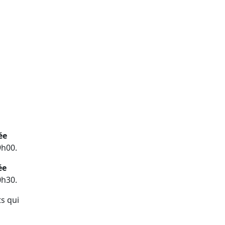
ée
9h00.
ée
0h30.
s qui