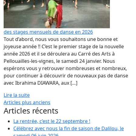
des stages mensuels de danse en 2026
Tout d’abord, nous vous souhaitons une bonne et
joyeuse année !! C’est le premier stage de la nouvelle
année 2026 et il se déroulera au Carré des Arts à
Pellouailles-les-vignes, le samedi 24 janvier. Nous
espérons vous y retrouver nombreuses et nombreux,
pour continuer à découvrir de nouveaux pas de danse
avec Ibrahima DIAWARA, aux […]
Lire la suite
Navigation
Articles plus anciens
Articles récents
des
articles
La rentrée, c’est le 22 septembre !
Célébrez avec nous la fin de saison de Dalilou, le
samedi 06 juin 2026