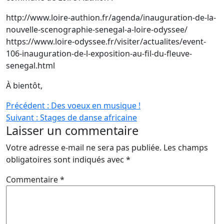
http://www.loire-authion.fr/agenda/inauguration-de-la-
nouvelle-scenographie-senegal-a-loire-odyssee/
https://www.loire-odyssee.fr/visiter/actualites/event-
106-inauguration-de-l-exposition-au-fil-du-fleuve-
senegal.html
À bientôt,
Navigation
Précédent :
Des voeux en musique !
Suivant :
Stages de danse africaine
de
Laisser un commentaire
l’article
Votre adresse e-mail ne sera pas publiée.
Les champs
obligatoires sont indiqués avec
*
Commentaire
*